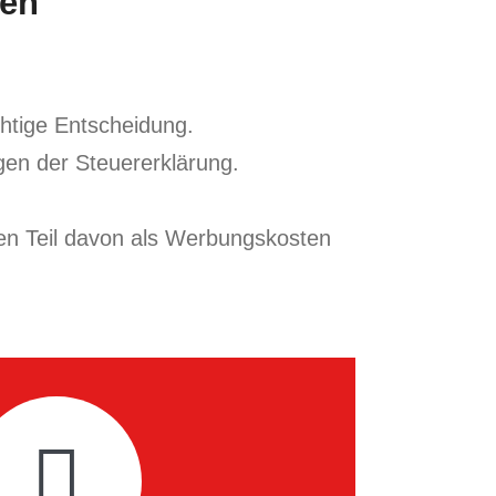
sen
lärung
chtige Entscheidung.
ngen der Steuererklärung.
ßen Teil davon als Werbungskosten