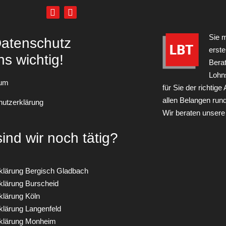
Sie 
Datenschutz
erste
ns wichtig!
Bera
Lohn
sum
für Sie der richtige
allen Belangen run
utzerklärung
Wir beraten unsere
ind wir noch tätig?
klärung Bergisch Gladbach
klärung Burscheid
klärung Köln
klärung Langenfeld
rklärung Monheim