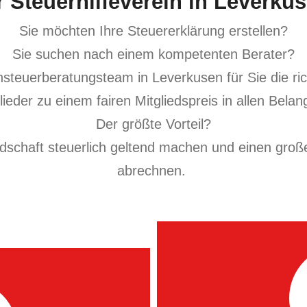
r Steuerhilfeverein in Leverku
en Ihre Steuererk
Sie möchten Ihre Steuererklärung erstellen?
lte Steuern einfach und schnell zurück!
Sie suchen nach einem kompetenten Berater?
ichen Themen rund um die Steuererklärung.
steuerberatungsteam in Leverkusen für Sie die ri
ieder zu einem fairen Mitgliedspreis in allen Bela
Der größte Vorteil?
edschaft steuerlich geltend machen und einen gro
abrechnen.