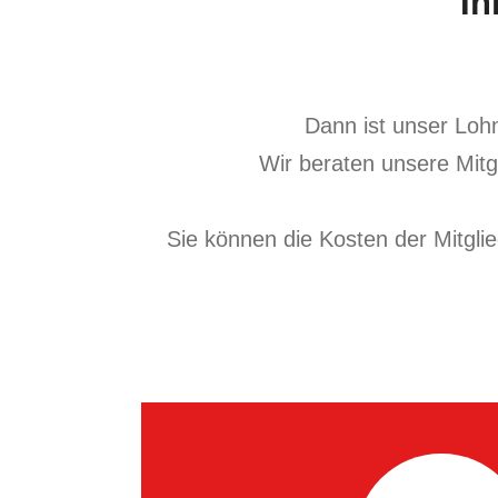
Ih
Wir erstell
Erhalten Sie zu viel gezah
Wir beraten Sie zu sämtl
Dann ist unser Lohn
Wir beraten unsere Mitgl
Jetzt Termin vereinbaren
Sie können die Kosten der Mitgli